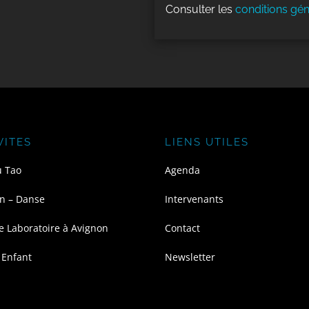
Consulter les
conditions gén
VITES
LIENS UTILES
u Tao
Agenda
n – Danse
Intervenants
e Laboratoire à Avignon
Contact
 Enfant
Newsletter