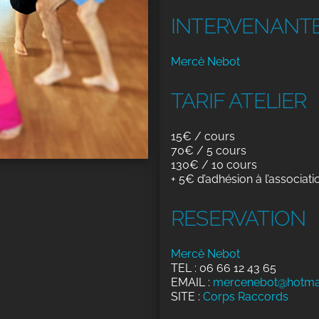
INTERVENANT
Mercè Nebot
TARIF ATELIER
15€ / cours
70€ / 5 cours
130€ / 10 cours
+ 5€ d’adhésion à l’associati
RESERVATION
Mercè Nebot
TEL : 06 66 12 43 65
EMAIL :
mercenebot@hotma
SITE :
Corps Raccords