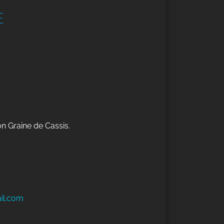
E
on Graine de Cassis.
il.com