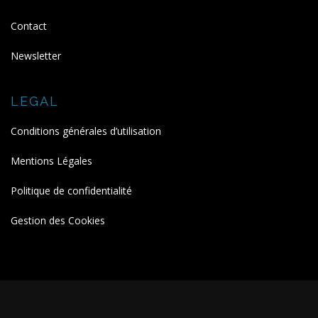
Contact
Newsletter
LEGAL
Conditions générales d’utilisation
Mentions Légales
Politique de confidentialité
Gestion des Cookies