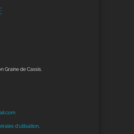
E
on Graine de Cassis.
ail.com
érales d'utilsation
.