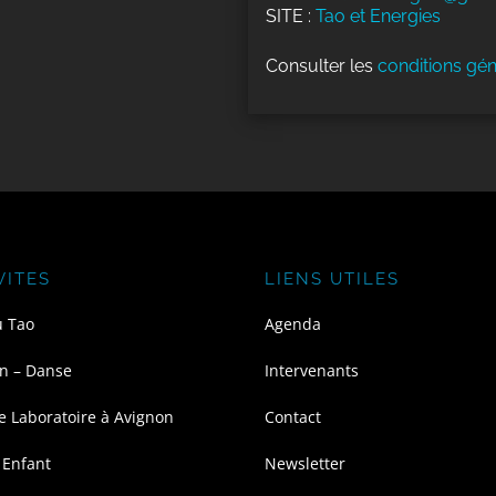
SITE :
Tao et Energies
Consulter les
conditions gén
VITES
LIENS UTILES
u Tao
Agenda
n – Danse
Intervenants
e Laboratoire à Avignon
Contact
 Enfant
Newsletter