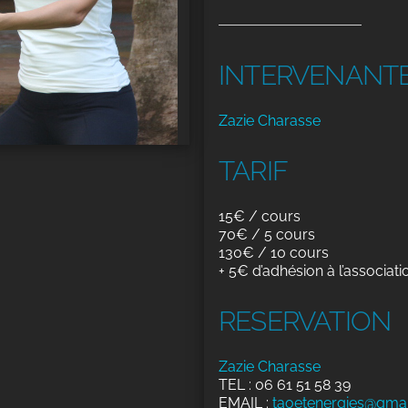
INTERVENANT
Zazie Charasse
TARIF
15€ / cours
70€ / 5 cours
130€ / 10 cours
+ 5€ d’adhésion à l’associati
RESERVATION
Zazie Charasse
TEL : 06 61 51 58 39
EMAIL :
taoetenergies@gma