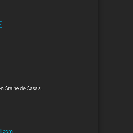
E
on Graine de Cassis.
il.com