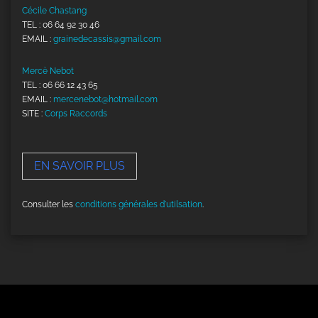
Cécile Chastang
TEL : 06 64 92 30 46
EMAIL :
grainedecassis@gmail.com
Mercè Nebot
TEL : 06 66 12 43 65
EMAIL :
mercenebot@hotmail.com
SITE :
Corps Raccords
EN SAVOIR PLUS
Consulter les
conditions générales d'utilsation
.