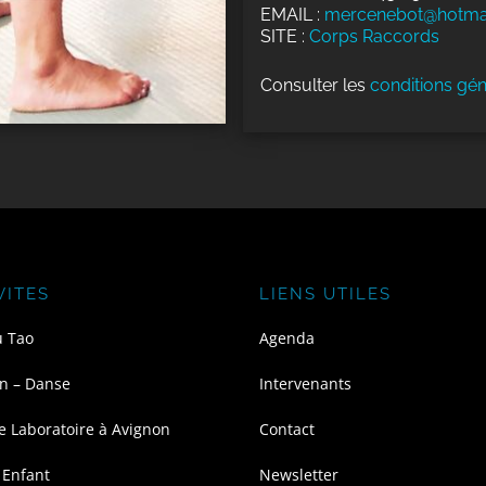
EMAIL :
mercenebot@hotma
SITE :
Corps Raccords
Consulter les
conditions gén
VITES
LIENS UTILES
u Tao
Agenda
n – Danse
Intervenants
e Laboratoire à Avignon
Contact
 Enfant
Newsletter