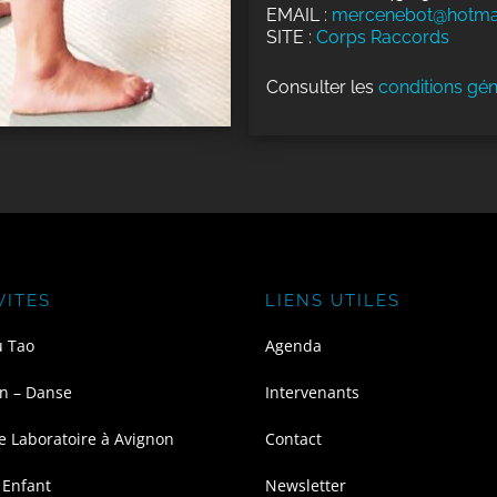
EMAIL :
mercenebot@hotma
SITE :
Corps Raccords
Consulter les
conditions gén
VITES
LIENS UTILES
u Tao
Agenda
n – Danse
Intervenants
e Laboratoire à Avignon
Contact
 Enfant
Newsletter