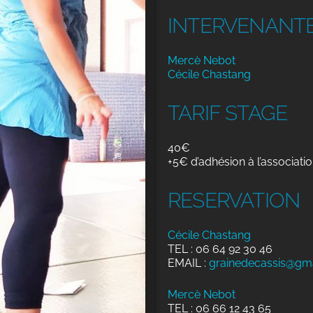
INTERVENANT
Mercè Nebot
Cécile Chastang
TARIF STAGE
40€
+5€ d’adhésion à l’associatio
RESERVATION
Cécile Chastang
TEL : 06 64 92 30 46
EMAIL :
grainedecassis@gm
Mercè Nebot
TEL : 06 66 12 43 65