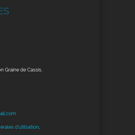
ES
on Graine de Cassis.
ail.com
rales d'utilsation
.