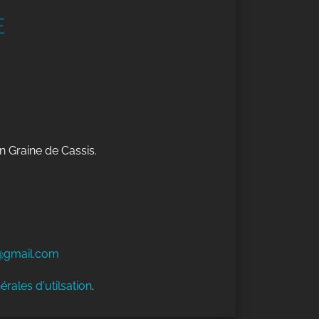
E
n Graine de Cassis.
@gmail.com
érales d'utilsation
.