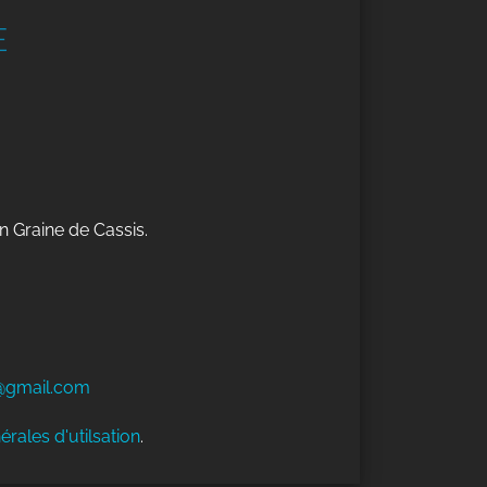
E
n Graine de Cassis.
@gmail.com
érales d'utilsation
.