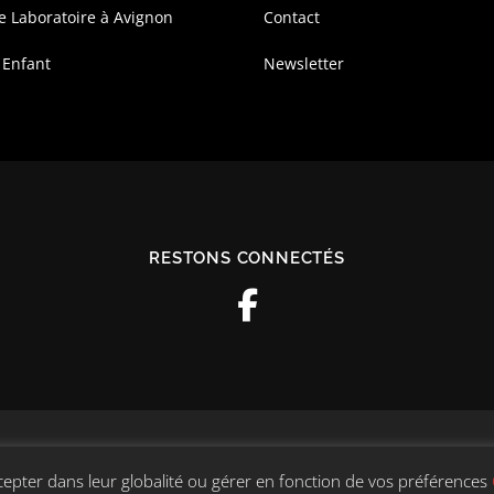
e Laboratoire à Avignon
Contact
 Enfant
Newsletter
RESTONS CONNECTÉS
© 2026 Couleur Tao
–
OnePress
thème par FameThemes. Traduit pa
cepter dans leur globalité ou gérer en fonction de vos préférences