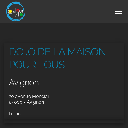
Aller
au
Menu
contenu
L’ASSOCIATION
ARTS DU TAO
DANSE LIBRE
DOJO DE LA MAISON
STRETCHING
THÉÂTRE LABORATOIRE
POUR TOUS
Avignon
INTERVENANTS
AGENDA
CONTACT
20 avenue Monclar
84000 - Avignon
France