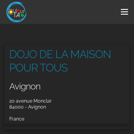
Aller
au
Menu
contenu
L’ASSOCIATION
ARTS DU TAO
DANSE LIBRE
DOJO DE LA MAISON
STRETCHING
THÉÂTRE LABORATOIRE
POUR TOUS
Avignon
INTERVENANTS
AGENDA
CONTACT
20 avenue Monclar
84000 - Avignon
France