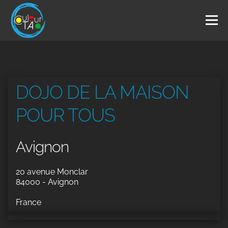
Aller
au
Menu
contenu
L’ASSOCIATION
ARTS DU TAO
DANSE LIBRE
DOJO DE LA MAISON
STRETCHING
THÉÂTRE LABORATOIRE
POUR TOUS
Avignon
INTERVENANTS
AGENDA
CONTACT
20 avenue Monclar
84000 - Avignon
France